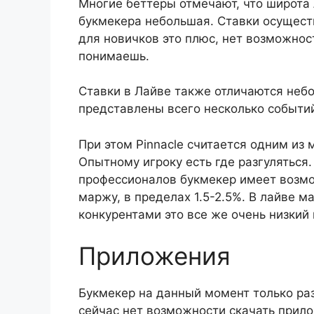
Многие беттеры отмечают, что широта 
букмекера небольшая. Ставки осущест
для новичков это плюс, нет возможност
понимаешь.
Ставки в Лайве также отличаются неб
представлены всего несколько событий
При этом Pinnacle считается одним из
Опытному игроку есть где разгуляться.
профессионалов букмекер имеет возм
маржу, в пределах 1.5-2.5%. В лайве м
конкурентами это все же очень низкий 
Приложения
Букмекер на данный момент только ра
сейчас нет возможности скачать прилож