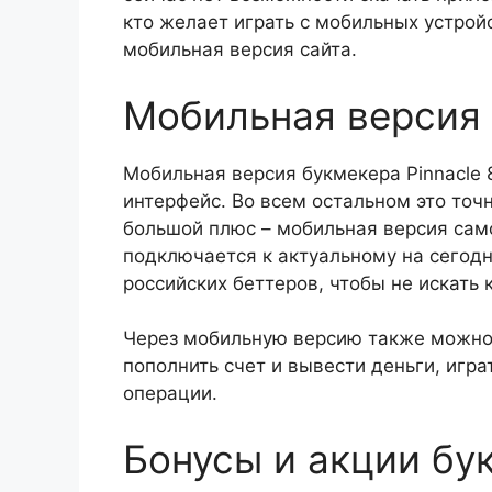
кто желает играть с мобильных устрой
мобильная версия сайта.
Мобильная версия 
Мобильная версия букмекера Pinnacle
интерфейс. Во всем остальном это точ
большой плюс – мобильная версия сам
подключается к актуальному на сегодн
российских беттеров, чтобы не искать к
Через мобильную версию также можно
пополнить счет и вывести деньги, игр
операции.
Бонусы и акции бу