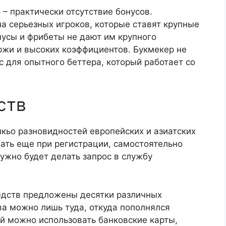
– практически отсутствие бонусов.
а серьезных игроков, которые ставят крупные
нусы и фрибеты не дают им крупного
ржи и высоких коэффициентов. Букмекер не
 для опытного беттера, который работает со
ств
кьо разновидностей европейских и азиатских
ать еще при регистрации, самостоятельно
нужно будет делать запрос в службу
едств предложены десятки различных
ва можно лишь туда, откуда пополнялся
й можно использовать банковские карты,