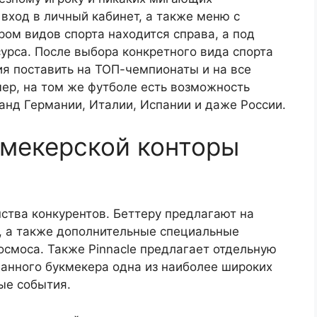
вход в личный кабинет, а также меню с
ом видов спорта находится справа, а под
урса. После выбора конкретного вида спорта
ия поставить на ТОП-чемпионаты и на все
мер, на том же футболе есть возможность
манд Германии, Италии, Испании и даже России.
кмекерской конторы
нства конкурентов. Беттеру предлагают на
, а также дополнительные специальные
космоса. Также Pinnacle предлагает отдельную
 данного букмекера одна из наиболее широких
ые события.