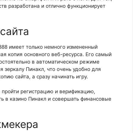
ств разработана и отлично функционирует
сайта
 888 имеет только немного измененный
ная копия основного веб-ресурса. Его самый
остоятельно в автоматическом режиме
я зеркалу Пинакл, что очень удобно для
опию сайта, а сразу начинать игру.
 пройти регистрацию и верификацию,
ать в казино Пинакл и совершать финансовые
кмекера