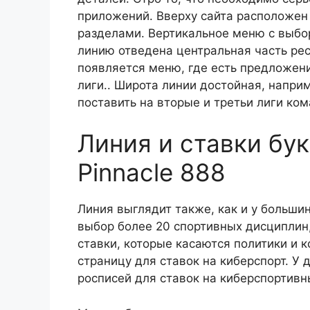
приложений. Вверху сайта расположен 
разделами. Вертикальное меню с выбор
линию отведена центральная часть рес
появляется меню, где есть предложен
лиги.. Широта линии достойная, напри
поставить на вторые и третьи лиги ко
Линия и ставки бу
Pinnacle 888
Линия выглядит также, как и у больши
выбор более 20 спортивных дисциплин
ставки, которые касаются политики и 
страницу для ставок на киберспорт. У
росписей для ставок на киберспортивн