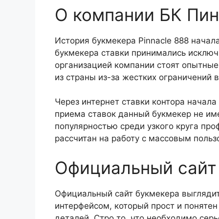
О компании БК Пин
История букмекера Pinnacle 888 начала
букмекера ставки принимались исключи
организацией компании стоят опытные
из страны из-за жестких ограничений в
Через интернет ставки контора начала
приема ставок данный букмекер не име
популярностью среди узкого круга про
рассчитан на работу с массовым польз
Официальный сайт
Официальный сайт букмекера выгляди
интерфейсом, который прост и понятен 
деталей. Стро то, что необходимо сер