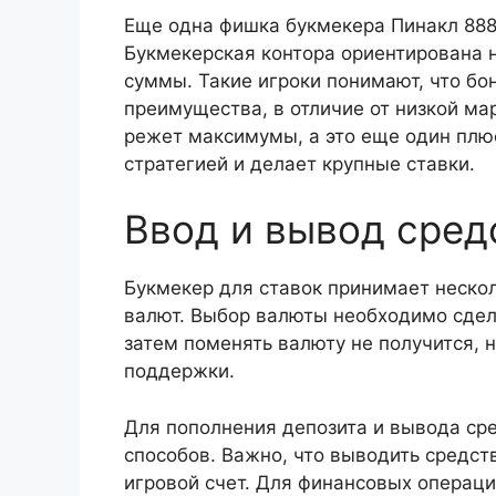
Еще одна фишка букмекера Пинакл 888 
Букмекерская контора ориентирована н
суммы. Такие игроки понимают, что бо
преимущества, в отличие от низкой ма
режет максимумы, а это еще один плюс
стратегией и делает крупные ставки.
Ввод и вывод сред
Букмекер для ставок принимает нескол
валют. Выбор валюты необходимо сдел
затем поменять валюту не получится, 
поддержки.
Для пополнения депозита и вывода ср
способов. Важно, что выводить средст
игровой счет. Для финансовых операци